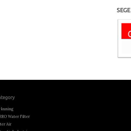
SEGE
ategory
r kuning
RRO Water Filter
lter Air