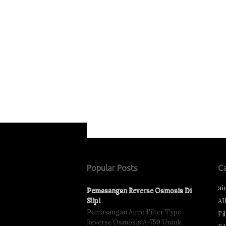
Popular Posts
C
ai
Pemasangan Reverse Osmosis Di
Slipi
AI
Pemasangan Airro Filter Type
Fi
Reverse Osmosis A-750 Untuk