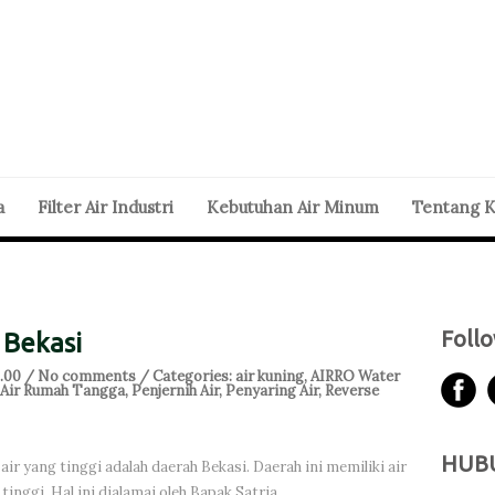
a
Filter Air Industri
Kebutuhan Air Minum
Tentang 
Foll
 Bekasi
6.00 /
No comments
/ Categories:
air kuning
,
AIRRO Water
r Air Rumah Tangga
,
Penjernih Air
,
Penyaring Air
,
Reverse
HUBU
air yang tinggi adalah daerah Bekasi. Daerah ini memiliki air
inggi. Hal ini dialamai oleh Bapak Satria.